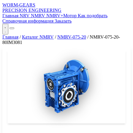
WORM-GEARS
PRECISION ENGINEERING
Главная
NRV
NMRV
NMRV+Мотор
Как подобрать
Справочная информация
Заказать
Главная
/
Каталог NMRV
/
NMRV-075-20
/
NMRV-075-20-
80IM3081
СЕРИЯ WORM-GEARS