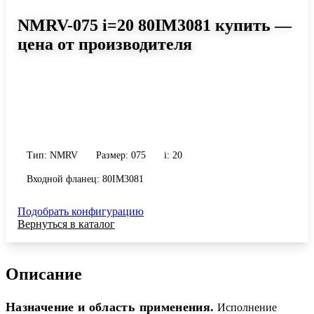
NMRV-075 i=20 80IM3081 купить —
цена от производителя
Размер 075, передаточное число 20
Червячный редуктор NMRV-075 i=20 80IM3081: момент до 326
Н·м, передаточное число 20, масса 9 кг. Сравните исполнения и
уточните конфигурацию по габариту и присоединению.
Тип: NMRV
Размер: 075
i: 20
Входной фланец: 80IM3081
Подобрать конфигурацию
Вернуться в каталог
Описание
Назначение и область применения.
Исполнение