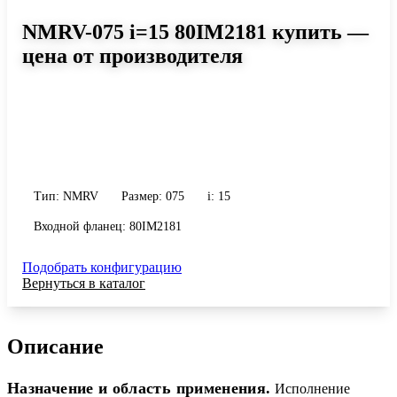
NMRV-075 i=15 80IM2181 купить —
цена от производителя
Размер 075, передаточное число 15
Червячный редуктор NMRV-075 i=15 80IM2181: момент до 318
Н·м, передаточное число 15, масса 9 кг. Сравните исполнения и
уточните конфигурацию по габариту и присоединению.
Тип: NMRV
Размер: 075
i: 15
Входной фланец: 80IM2181
Подобрать конфигурацию
Вернуться в каталог
Описание
Назначение и область применения.
Исполнение