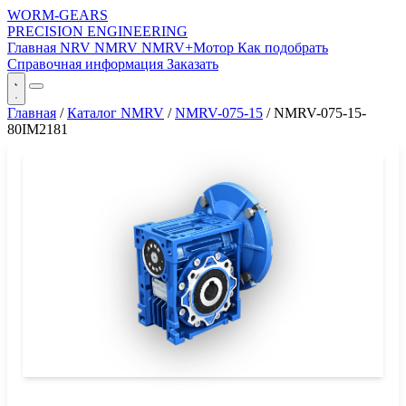
WORM-GEARS
PRECISION ENGINEERING
Главная
NRV
NMRV
NMRV+Мотор
Как подобрать
Справочная информация
Заказать
Главная
/
Каталог NMRV
/
NMRV-075-15
/
NMRV-075-15-
80IM2181
СЕРИЯ WORM-GEARS