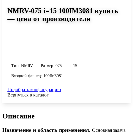
NMRV-075 i=15 100IM3081 купить
— цена от производителя
Размер 075, передаточное число 15
Червячный редуктор NMRV-075 i=15 100IM3081: момент до 318
Н·м, передаточное число 15, масса 9 кг. Сравните исполнения и
уточните конфигурацию по габариту и присоединению.
Тип: NMRV
Размер: 075
i: 15
Входной фланец: 100IM3081
Подобрать конфигурацию
Вернуться в каталог
Описание
Назначение и область применения.
Основная задача