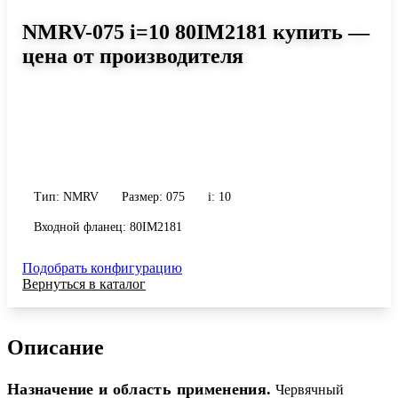
NMRV-075 i=10 80IM2181 купить —
цена от производителя
Размер 075, передаточное число 10
Червячный редуктор NMRV-075 i=10 80IM2181: момент до 270
Н·м, передаточное число 10, масса 9 кг. Сравните исполнения и
уточните конфигурацию по габариту и присоединению.
Тип: NMRV
Размер: 075
i: 10
Входной фланец: 80IM2181
Подобрать конфигурацию
Вернуться в каталог
Описание
Назначение и область применения.
Червячный