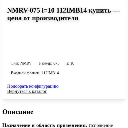
NMRV-075 i=10 112IMB14 купить —
цена от производителя
Размер 075, передаточное число 10
Червячный редуктор NMRV-075 i=10 112IMB14: момент до 270
Н·м, передаточное число 10, масса 9 кг. Сравните исполнения и
уточните конфигурацию по габариту и присоединению.
Тип: NMRV
Размер: 075
i: 10
Входной фланец: 112IMB14
Подобрать конфигурацию
Вернуться в каталог
Описание
Назначение и область применения.
Исполнение