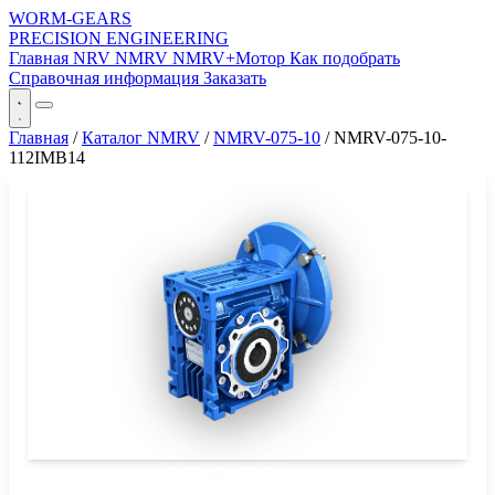
WORM-GEARS
PRECISION ENGINEERING
Главная
NRV
NMRV
NMRV+Мотор
Как подобрать
Справочная информация
Заказать
Главная
/
Каталог NMRV
/
NMRV-075-10
/
NMRV-075-10-
112IMB14
СЕРИЯ WORM-GEARS