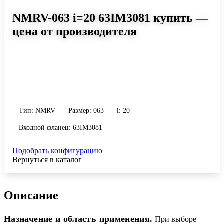
NMRV-063 i=20 63IM3081 купить —
цена от производителя
Размер 063, передаточное число 20
Червячный редуктор NMRV-063 i=20 63IM3081: момент до 194
Н·м, передаточное число 20, масса 6.2 кг. Сравните исполнения
и уточните конфигурацию по габариту и присоединению.
Тип: NMRV
Размер: 063
i: 20
Входной фланец: 63IM3081
Подобрать конфигурацию
Вернуться в каталог
Описание
Назначение и область применения.
При выборе