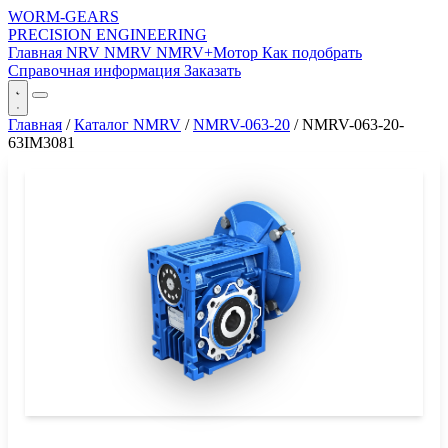
WORM-GEARS
PRECISION ENGINEERING
Главная
NRV
NMRV
NMRV+Мотор
Как подобрать
Справочная информация
Заказать
Главная
/
Каталог NMRV
/
NMRV-063-20
/
NMRV-063-20-
63IM3081
СЕРИЯ WORM-GEARS