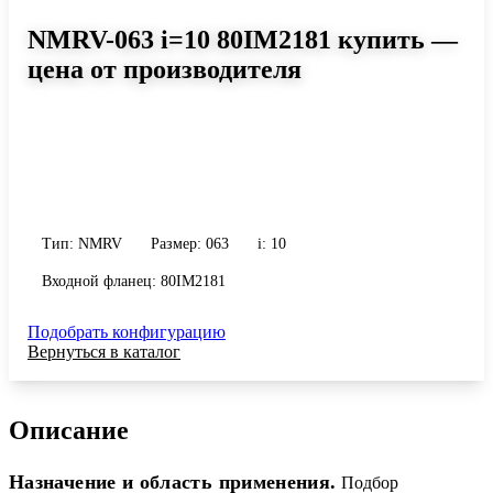
NMRV-063 i=10 80IM2181 купить —
цена от производителя
Размер 063, передаточное число 10
Червячный редуктор NMRV-063 i=10 80IM2181: момент до 185
Н·м, передаточное число 10, масса 6.2 кг. Сравните исполнения
и уточните конфигурацию по габариту и присоединению.
Тип: NMRV
Размер: 063
i: 10
Входной фланец: 80IM2181
Подобрать конфигурацию
Вернуться в каталог
Описание
Назначение и область применения.
Подбор