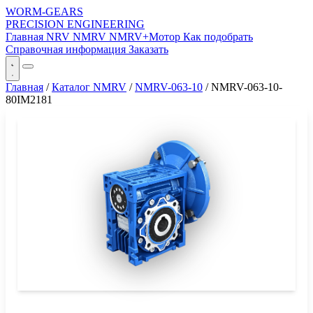
WORM-GEARS
PRECISION ENGINEERING
Главная
NRV
NMRV
NMRV+Мотор
Как подобрать
Справочная информация
Заказать
Главная
/
Каталог NMRV
/
NMRV-063-10
/
NMRV-063-10-
80IM2181
СЕРИЯ WORM-GEARS