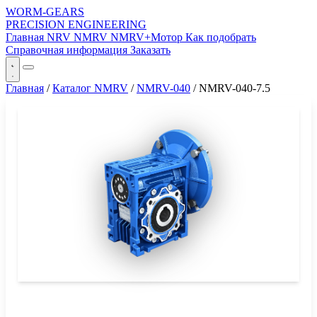
WORM-GEARS
PRECISION ENGINEERING
Главная
NRV
NMRV
NMRV+Мотор
Как подобрать
Справочная информация
Заказать
Главная
/
Каталог NMRV
/
NMRV-040
/
NMRV-040-7.5
СЕРИЯ WORM-GEARS