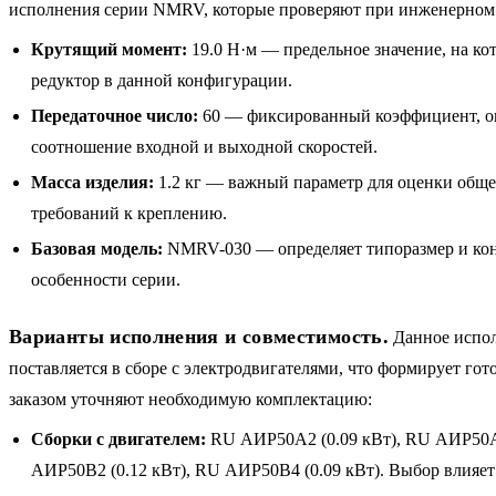
исполнения серии NMRV, которые проверяют при инженерном
Крутящий момент:
19.0 Н·м — предельное значение, на ко
редуктор в данной конфигурации.
Передаточное число:
60 — фиксированный коэффициент, 
соотношение входной и выходной скоростей.
Масса изделия:
1.2 кг — важный параметр для оценки обще
требований к креплению.
Базовая модель:
NMRV-030 — определяет типоразмер и ко
особенности серии.
Варианты исполнения и совместимость.
Данное испо
поставляется в сборе с электродвигателями, что формирует гот
заказом уточняют необходимую комплектацию:
Сборки с двигателем:
RU АИР50A2 (0.09 кВт), RU АИР50A4
АИР50B2 (0.12 кВт), RU АИР50B4 (0.09 кВт). Выбор влияет