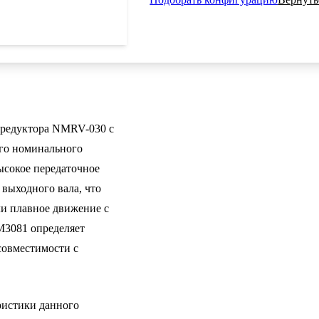
 редуктора NMRV-030 с
его номинального
ысокое передаточное
 выходного вала, что
ли плавное движение с
M3081 определяет
совместимости с
истики данного