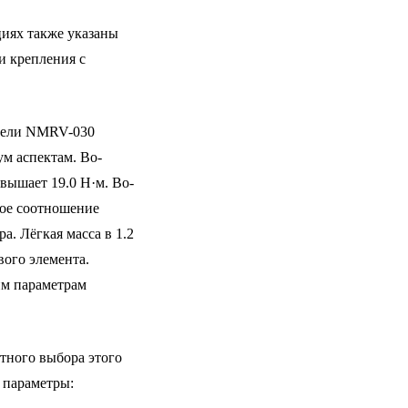
иях также указаны
и крепления с
дели NMRV-030
ум аспектам. Во-
вышает 19.0 Н·м. Во-
ное соотношение
а. Лёгкая масса в 1.2
вого элемента.
им параметрам
тного выбора этого
 параметры: