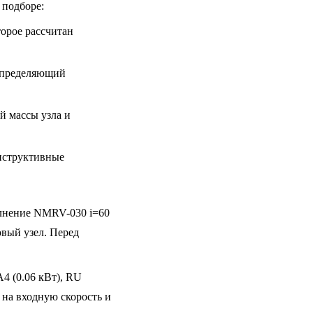
 подборе:
торое рассчитан
определяющий
й массы узла и
нструктивные
лнение NMRV-030 i=60
овый узел. Перед
 (0.06 кВт), RU
 на входную скорость и