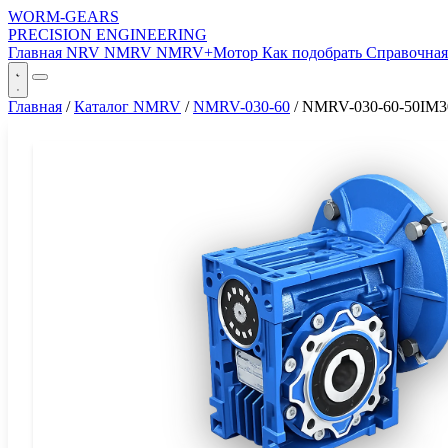
WORM-GEARS
PRECISION ENGINEERING
Главная
NRV
NMRV
NMRV+Мотор
Как подобрать
Справочна
Главная
/
Каталог NMRV
/
NMRV-030-60
/
NMRV-030-60-50IM3