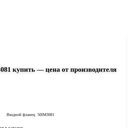
081 купить — цена от производителя
0
0IM3081: момент до 19 Н·м,
Сравните исполнения и уточните
инению.
Входной фланец: 50IM3081
ся в каталог