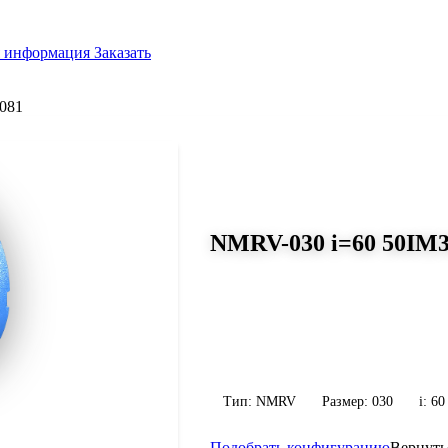
я информация
Заказать
081
СЕРИЯ WORM-GEARS
NMRV-030 i=60 50IM3
Размер 030, передаточное число 6
Червячный редуктор NMRV-030 i=60 5
передаточное число 60, масса 1.2 кг. 
конфигурацию по габариту и присоед
Тип: NMRV
Размер: 030
i: 60
Подобрать конфигурацию
Вернуть