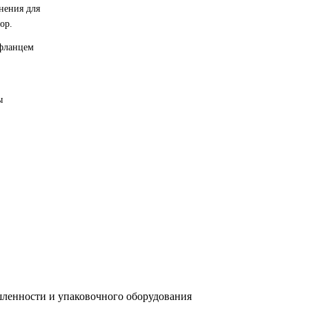
нения для
ор.
 фланцем
ы
ленности и упаковочного оборудования