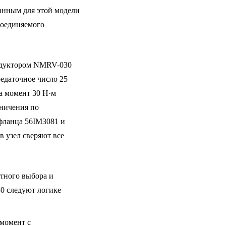
анным для этой модели
соединяемого
едуктором NMRV-030
едаточное число 25
а момент 30 Н·м
аничения по
фланца 56IM3081 и
в узел сверяют все
тного выбора и
0 следуют логике
 момент с