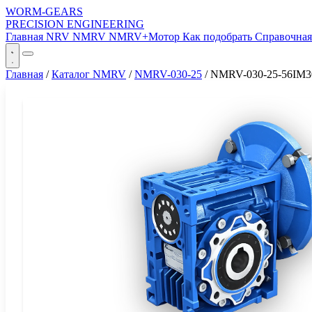
WORM-GEARS
PRECISION ENGINEERING
Главная
NRV
NMRV
NMRV+Мотор
Как подобрать
Справочна
Главная
/
Каталог NMRV
/
NMRV-030-25
/
NMRV-030-25-56IM3