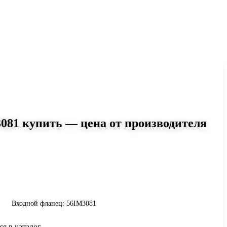
081 купить — цена от производителя
5
6IM3081: момент до 30 Н·м,
Сравните исполнения и уточните
инению.
Входной фланец: 56IM3081
ся в каталог