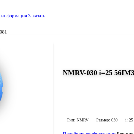
я информация
Заказать
081
СЕРИЯ WORM-GEARS
NMRV-030 i=25 56IM3
Размер 030, передаточное число 2
Червячный редуктор NMRV-030 i=25 5
передаточное число 25, масса 1.2 кг. 
конфигурацию по габариту и присоед
Тип: NMRV
Размер: 030
i: 25
Подобрать конфигурацию
Вернуть