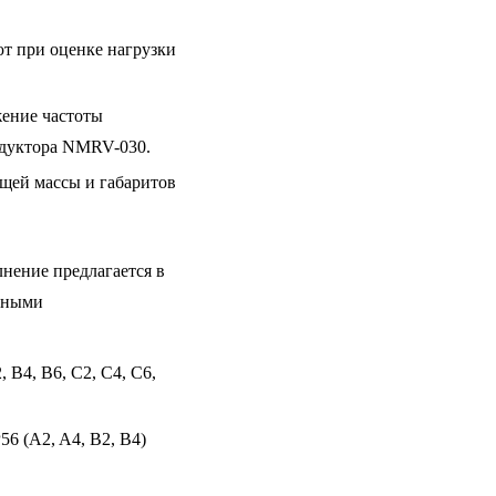
ют при оценке нагрузки
жение частоты
едуктора NMRV-030.
бщей массы и габаритов
нение предлагается в
ичными
 B4, B6, C2, C4, C6,
6 (A2, A4, B2, B4)