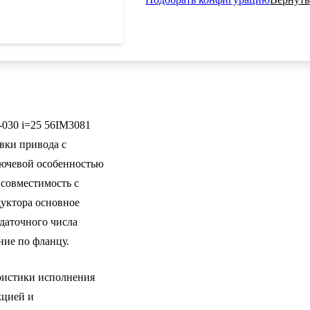
30 i=25 56IM3081
вки привода с
лючевой особенностью
 совместимость с
дуктора основное
даточного числа
ние по фланцу.
ристики исполнения
кцией и