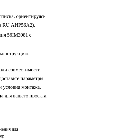
списка, ориентируясь
для RU АИР56A2).
ния 56IM3081 с
 конструкцию.
али совместимости
доставьте параметры
и условия монтажа.
а для вашего проекта.
нения для
ор.