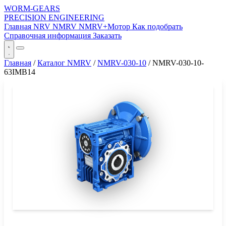
WORM-GEARS
PRECISION ENGINEERING
Главная
NRV
NMRV
NMRV+Мотор
Как подобрать
Справочная информация
Заказать
Главная
/
Каталог NMRV
/
NMRV-030-10
/
NMRV-030-10-
63IMB14
СЕРИЯ WORM-GEARS