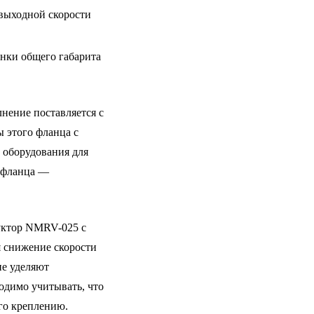
 выходной скорости
ценки общего габарита
нение поставляется с
 этого фланца с
 оборудования для
в фланца —
уктор NMRV-025 с
я снижение скорости
ие уделяют
одимо учитывать, что
его креплению.