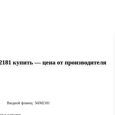
2181 купить — цена от производителя
5
6IM2181: момент до 15 Н·м,
 Сравните исполнения и уточните
инению.
5
Входной фланец: 56IM2181
ся в каталог