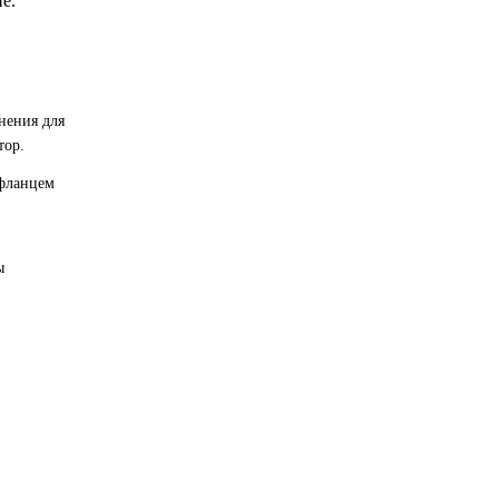
е.
нения для
тор.
 фланцем
ы