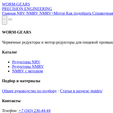
WORM-GEARS
PRECISION ENGINEERING
Главная
NRV
NMRV
NMRV+Мотор
Как подобрать
Справочна
WORM-GEARS
Червячные редукторы и мотор-редукторы для пищевой промыш
Каталог
Редукторы NRV
Редукторы NMRV
NMRV с мотором
Подбор и материалы
Общее руководство по подбору
·
Статьи в разделе /guides/
Контакты
Телефон:
+7 (343) 236-44-44