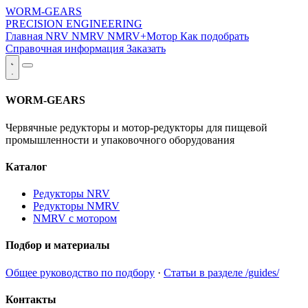
WORM-GEARS
PRECISION ENGINEERING
Главная
NRV
NMRV
NMRV+Мотор
Как подобрать
Справочная информация
Заказать
WORM-GEARS
Червячные редукторы и мотор-редукторы для пищевой
промышленности и упаковочного оборудования
Каталог
Редукторы NRV
Редукторы NMRV
NMRV с мотором
Подбор и материалы
Общее руководство по подбору
·
Статьи в разделе /guides/
Контакты