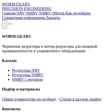
WORM-GEARS
PRECISION ENGINEERING
Главная
NRV
NMRV
NMRV+Мотор
Как подобрать
Справочная информация
Заказать
WORM-GEARS
Червячные редукторы и мотор-редукторы для пищевой
промышленности и упаковочного оборудования
Каталог
Редукторы NRV
Редукторы NMRV
NMRV с мотором
Подбор и материалы
Общее руководство по подбору
·
Статьи в разделе /guides/
Контакты