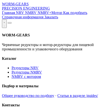
WORM-GEARS
PRECISION ENGINEERING
Главная
NRV
NMRV
NMRV+Мотор
Как подобрать
Справочная информация
Заказать
WORM-GEARS
Червячные редукторы и мотор-редукторы для пищевой
промышленности и упаковочного оборудования
Каталог
Редукторы NRV
Редукторы NMRV
NMRV с мотором
Подбор и материалы
Общее руководство по подбору
·
Статьи в разделе /guides/
Контакты