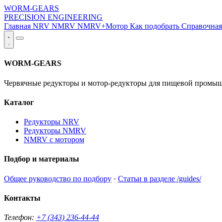
WORM-GEARS
PRECISION ENGINEERING
Главная
NRV
NMRV
NMRV+Мотор
Как подобрать
Справочна
WORM-GEARS
Червячные редукторы и мотор-редукторы для пищевой промыш
Каталог
Редукторы NRV
Редукторы NMRV
NMRV с мотором
Подбор и материалы
Общее руководство по подбору
·
Статьи в разделе /guides/
Контакты
Телефон:
+7 (343) 236-44-44