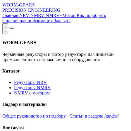
WORM-GEARS
PRECISION ENGINEERING
Главная
NRV
NMRV
NMRV+Мотор
Как подобрать
Справочная информация
Заказать
WORM-GEARS
Червячные редукторы и мотор-редукторы для пищевой
промышленности и упаковочного оборудования
Каталог
Редукторы NRV
Редукторы NMRV
NMRV с мотором
Подбор и материалы
Общее руководство по подбору
·
Статьи в разделе /guides/
Контакты